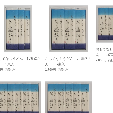
おもてな
ん 10
もてなしうどん お遍路さ
おもてなしうどん お遍路さ
2,800円
（税
 3束入
ん 6束入
0円
（税込み）
1,760円
（税込み）