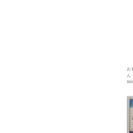
お
ん
98