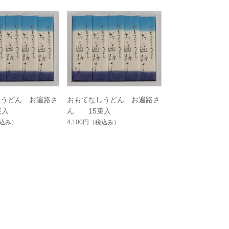
しうどん お遍路さ
おもてなしうどん お遍路さ
束入
ん 15束入
込み）
4,100円
（税込み）