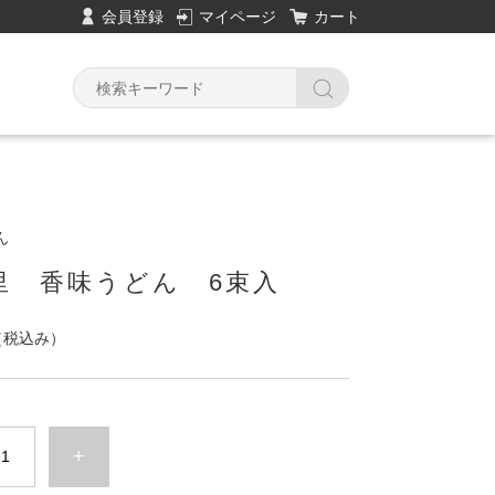
会員登録
マイページ
カート
ん
里 香味うどん 6束入
（税込み）
+