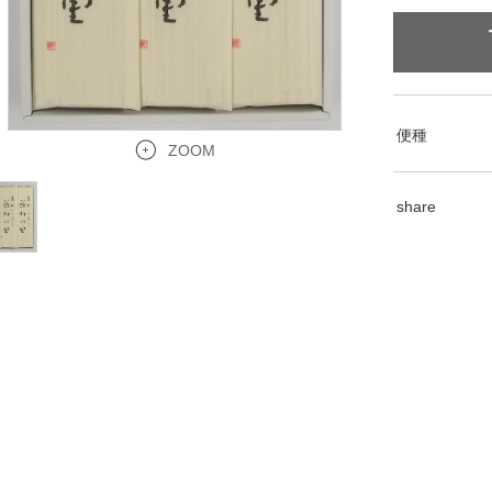
便種
ZOOM
share