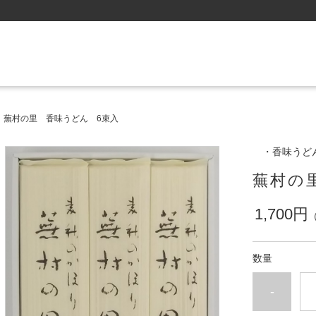
蕪村の里 香味うどん 6束入
・香味うど
蕪村の
1,700円
数量
-