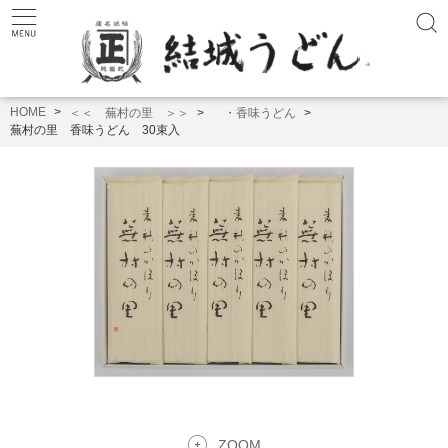
HOME
＜＜ 蕪村の里 ＞＞
・香味うどん
蕪村の里 香味うどん 30束入
ZOOM